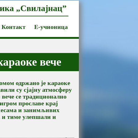
ика „Свилајнац”
Контакт
Е-учионица
араоке вече
домом одржано је караоке
авили су сјајну атмосферу
е вече се традиционално
игром прославе крај
песама и занимљивих
, и тиме улепшали и