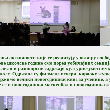
ња активности које се реализују у оквиру слобо
ве школске године смо поред уобичајних секција
лили и разноврсне садржаје културно-уметничко
коле. Одржане су филмске вечери, караоке журка,
држимо велики новогодишњи квиз за ученике, а 
е се и новогодишњи маскенбал и новогодишња ж