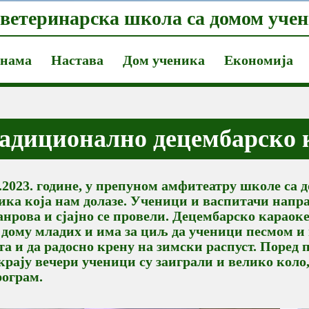
ветеринарска школа са домом учен
 нама
Настава
Дом ученика
Економија
адиционално децембарско к
2.2023. године, у препуном амфитеатру школе са 
ника која нам долазе. Ученици и васпитачи напр
анрова и сјајно се провели. Децембарско караок
дому младих и има за циљ да ученици песмом и 
а и да радосно крену на зимски распуст.
Поред 
крају вечери ученици су заиграли и велико коло
рограм.