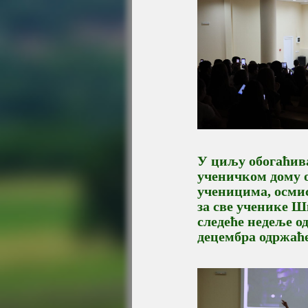
У циљу обогаћива
ученичком дому о
ученицима, осмис
за све ученике Ш
следеће недеље о
децембра одржаћ