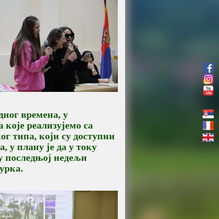
дног времена, у
 које реализујемо са
г типа, који су доступни
 у плану је да у току
у последњој недељи
урка.