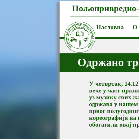
Пољопривредно-
Насловна
О
Oдржано тр
У четвртак, 14.1
вече у част праз
уз музику свих ж
одржава у нашем 
првог полугодишт
кореографија на 
обогатили овај п