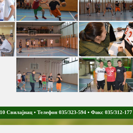
0 Свилајнац • Телефон 035/323-594 • Факс 035/312-177