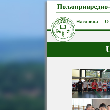
Пољопривредно-
Насловна
О
U