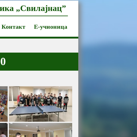
ика „Свилајнац”
Контакт
Е-учионица
20