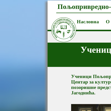
Пољопривредно-
Насловна
О
Учениц
Ученици Пољопри
Центар за култур
позоришне предс
Јагоднића.