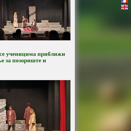
а се ученицима приближи
ње за позориште и