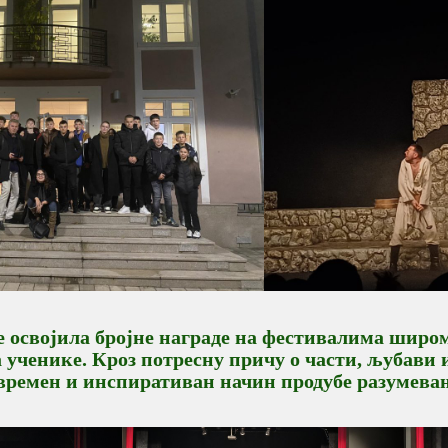
је освојила бројне награде на фестивалима широм
 ученике. Кроз потресну причу о части, љубави 
времен и инспиративан начин продубе разумевањ