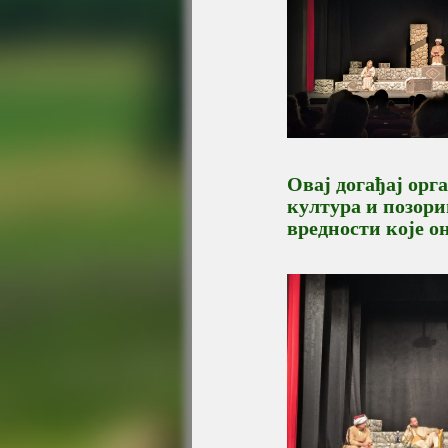
Овај догађај орг
култура и позори
вредности које о