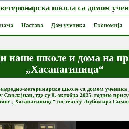
ветеринарска школа са домом учен
 нама
Настава
Дом ученика
Економија
и наше школе и дома на пр
„Хасанагиница“
вредно-ветеринарске школе са домом ученика 
у Свилајнац, где су 8. октобра 2025. године при
таве „Хасанагиница“ по тексту Љубомира Симо