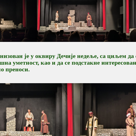
анизован је у оквиру Дечије недеље, са циљем д
шна уметност, као и да се подстакне интересова
но преноси.