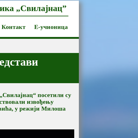
ика „Свилајнац”
Контакт
Е-учионица
едстави
„Свилајнац“ посетили су
суствовали извођењу
вића, у режији Милоша