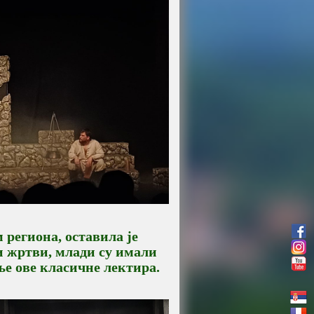
 региона, оставила је
и жртви, млади су имали
е ове класичне лектира.