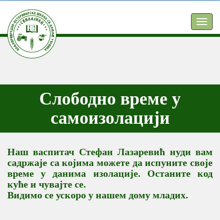
TOGG
NAVIG
Слободно време у
самоизолацији
Наш васпитач Стефан Лазаревић нуди вам
садржаје са којима можете да испуните своје
време у данима изолације. Останите код
куће и чувајте се.
Видимо се ускоро у нашем дому младих.