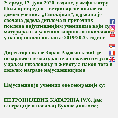
У среду, 17. јуна 2020. године, у амфитеатру
Пољопривредно – ветринарске школе са
домом ученика „Свилајнац“, одржана је
свечана додела диплома и пригодних
поклона најуспешнијим ученицима који су
матурирали и успешно завршили школовање
у нашој школи школске 2019/2020. године.
Директор школе Зоран Радосављевић је
поздравио све матуранте и пожелео им успех
у даљем школовању и животу а након тога и
доделио награде најусшешнијима.
Најуспешнији ученици ове генерације су:
ПЕТРОНИЈЕВИЋ КАТАРИНА IV/6, ђак
генерације и носилац Вукове дипломе;