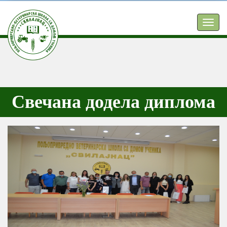
TOGG
NAVIG
Свечана додела диплома