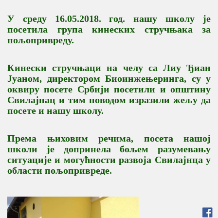
У среду 16.05.2018. год. нашу школу је
посетила група кинеских стручњака за
пољопривреду.
Кинески стручњаци на челу са Лиу Ђиан
Јуаном, директором Биоинжењеринга, су у
оквиру посете Србији посетили и општину
Свилајнац и тим поводом изразили жељу да
посете и нашу школу.
Према њиховим речима, посета нашој
школи је допринела бољем разумевању
ситуације и могућности развоја Свилајнца у
области пољопривреде.