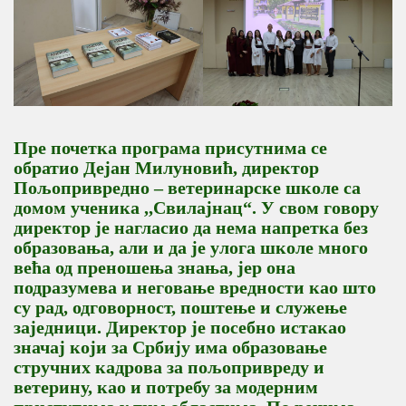
Пре почетка програма присутнима се
обратио Дејан Милуновић, директор
Пољопривредно – ветеринарске школе са
домом ученика ,,Свилајнац“. У свом говору
директор је нагласио да нема напретка без
образовања, али и да је улога школе много
већа од преношења знања, јер она
подразумева и неговање вредности као што
су рад, одговорност, поштење и служење
заједници. Директор је посебно истакао
значај који за Србију има образовање
стручних кадрова за пољопривреду и
ветерину, као и потребу за модерним