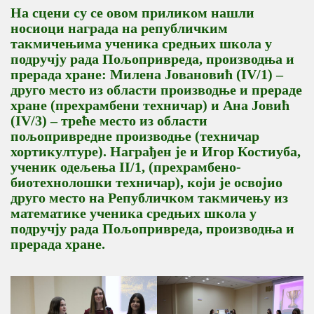
На сцени су се овом приликом нашли
носиоци награда на републичким
такмичењима ученика средњих школа у
подручју рада Пољопривреда, производња и
прерада хране: Милена Јовановић (IV/1) –
друго место из области производње и прераде
хране (прехрамбени техничар) и Ана Јовић
(IV/3) – треће место из области
пољопривредне производње (техничар
хортикултуре). Награђен је и Игор Костиуба,
ученик одељења II/1, (прехрамбено-
биотехнолошки техничар), који је освојио
друго место на Републичком такмичењу из
математике ученика средњих школа у
подручју рада Пољопривреда, производња и
прерада хране.