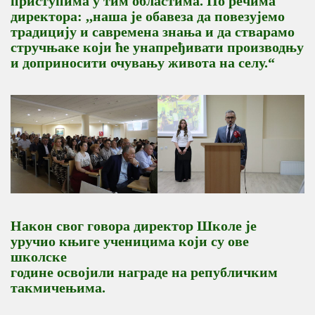
приступима у тим областима. По речима
директора: ,,наша је обавеза да повезујемо
традицију и савремена знања и да стварамо
стручњаке који ће унапређивати производњу
и доприносити очувању живота на селу.“
Након свог говора директор Школе је
уручио књиге ученицима који су ове
школске
године освојили награде на републичким
такмичењима.