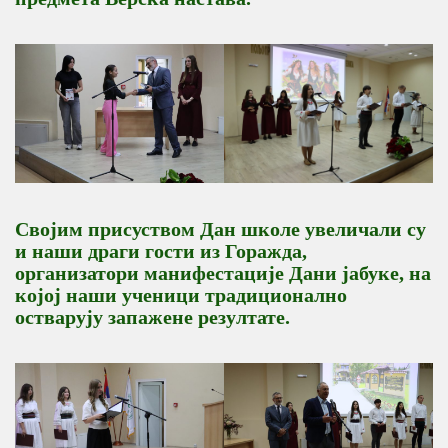
Својим присуством Дан школе увеличали су
и наши драги гости из Горажда,
организатори манифестације Дани јабуке, на
којој наши ученици традиционално
остварују запажене резултате.