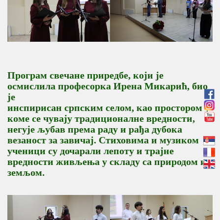
Програм свечане приредбе, који је
осмислила професорка Ирена Микарић, био
је
инспирисан српским селом, као простором у
коме се чувају традиционалне вредности,
негује љубав према раду и рађа дубока
везаност за завичај. Стиховима и музиком
ученици су дочарали лепоту и трајне
вредности живљења у складу са природом и
земљом.