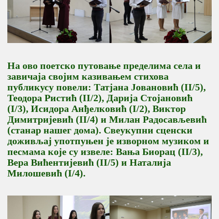
На ово поетско путовање пределима села и
завичаја својим казивањем стихова
публикусу повели: Татјана Јовановић (II/5),
Теодора Ристић (II/2), Дарија Стојановић
(I/3), Исидора Анђелковић (I/2), Виктор
Димитријевић (II/4) и Милан Радосављевић
(станар нашег дома). Свеукупни сценски
доживљај употпуњен је изворном музиком и
песмама које су извеле: Вања Биорац (II/3),
Вера Вићентијевић (II/5) и Наталија
Милошевић (I/4).