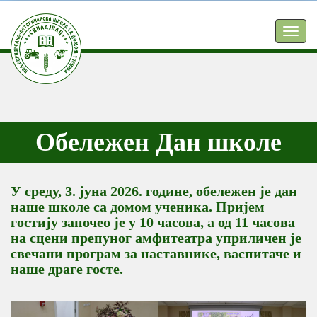
TOGG
NAVIG
Обележен Дан школе
У среду, 3. јуна 2026. године, обележен је дан
наше школе са домом ученика. Пријем
гостију започео је у 10 часова, а од 11 часова
на сцени препуног амфитеатра уприличен је
свечани програм за наставнике, васпитаче и
наше драге госте.