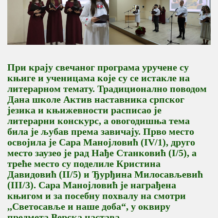
При крају свечаног програма уручене су
књиге и ученицама које су се истакле на
литерарном темату. Традиционално поводом
Дана школе Актив наставника српског
језика и књижевности расписао је
литерарни конскурс, а овогодишња тема
била је љубав према завичају. Прво место
освојила је Сара Манојловић (IV/1), друго
место заузео је рад Нађе Станковић (I/5), а
треће место су поделиле Кристина
Давидовић (II/5) и Ђурђина Милосављевић
(III/3). Сара Манојловић је награђена
књигом и за посебну похвалу на смотри
,,Светосавље и наше доба“, у оквиру
предмета Верска настава.