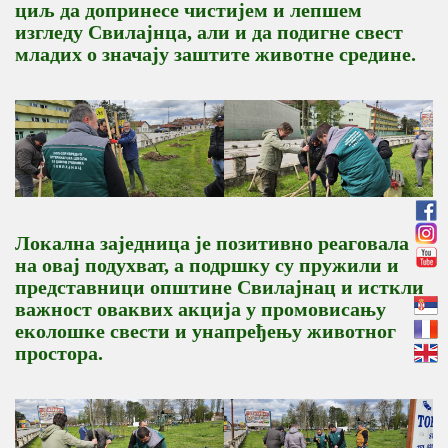
циљ да допринесе чистијем и лепшем
изгледу Свилајнца, али и да подигне свест
младих о значају заштите животне средине.
Локална заједница је позитивно реаговала
на овај подухват, а подршку су пружили и
представници општине Свилајнац и исткли
важност оваквих акција у промовисању
еколошке свести и унапређењу животног
простора.