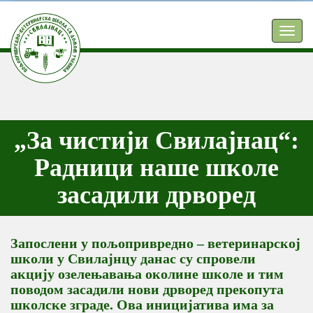
TOGG
NAVIG
„За чистији Свилајнац“:
Радници наше школе
засадили дрворед
Запослени у пољопривредно – ветеринарској
школи у Свилајнцу данас су спровели
акцију озелењавања околине школе и тим
поводом засадили нови дрворед прекопута
школске зграде. Ова иницијатива има за