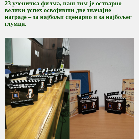
23 ученичка филма, наш тим је остварио
велики успех освојивши две значајне
награде – за
најбољи сценарио
и за
најбољег
глумца
.