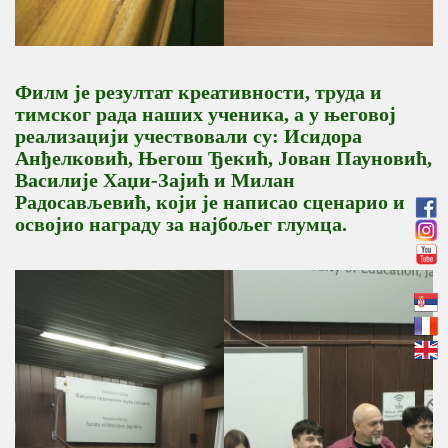
Филм је резултат креативности, труда и
тимског рада наших ученика, а у његовој
реализацији учествовали су:
Исидора
Анђелковић, Његош Ђекић, Јован Пауновић,
Василије Хаџи-Зајић и
Милан
Радосављевић
, који је написао сценарио и
освојио награду за најбољег глумца.