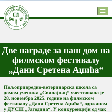
TOGG
NAVIG
Две награде за наш дом на
филмском фестивалу
„Дани Сретена Аџића“
Пољопривредно-ветеринарска школа са
домом ученика „Свилајнац“ учествовала је
28. новембра 2025. године на филмском
фестивалу „Дани Сретена Аџића“, одржаном
у ДУСШ „Јагодина“. У конкуренцији од чак