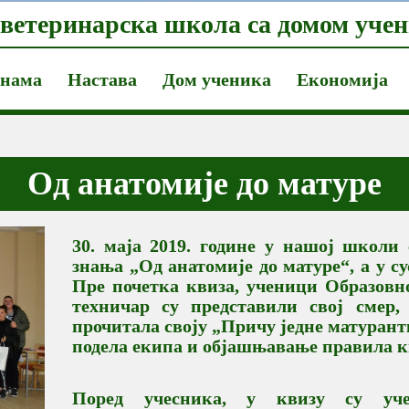
ветеринарска школа са домом учен
 нама
Настава
Дом ученика
Економија
Од анатомије до матуре
30. маја 2019. године у нашој школи
знања „Од анатомије до матуре“, а у су
Пре почетка квиза, ученици Образовн
техничар су представили свој смер
прочитала своју „Причу једне матурантк
подела екипа и објашњавање правила к
Поред учесника, у квизу су уче